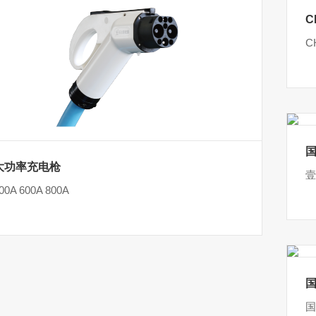
C
C
国
大功率充电枪
壹
00A 600A 800A
国
国