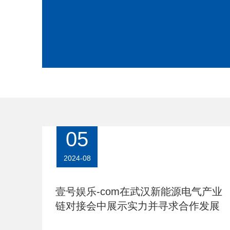
05
2024-08
壹号娱乐-com在武汉新能源电气产业
链对接会中展示实力并寻求合作发展