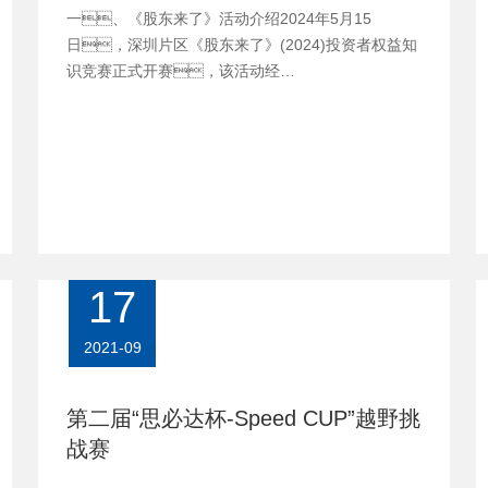
一、《股东来了》活动介绍2024年5月15
日，深圳片区《股东来了》(2024)投资者权益知
识竞赛正式开赛，该活动经…
深圳片区《股东来了》正式开
赛，等你来战！
17
2021-09
第二届“思必达杯-Speed CUP”越野挑
战赛