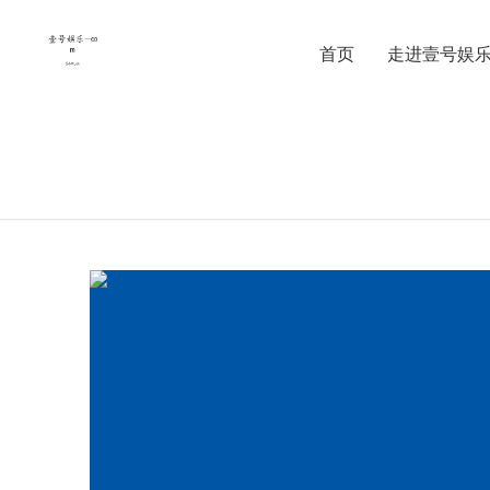
首页
走进壹号娱乐-
康
神，
号娱乐-