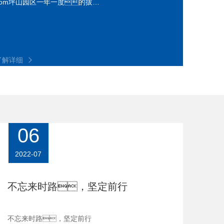
com坪山园区一年一度的拔…
了解详细
06
2022-07
不忘来时路，坚定前行
不忘来时路，坚定前行